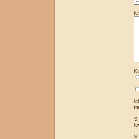
Na
Ko
Ic
me
Si
fe
Si