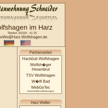
lfshagen im Harz
Telefon: 05326 - 41 35
eWo@Harz-Wolfshagen.de
Harzklub Wolfshagen
Wolfsh�ger
Hexenbrut
TSV Wolfshagen
W�lfi Bad
WebGoTec
Internetdienstleistungen