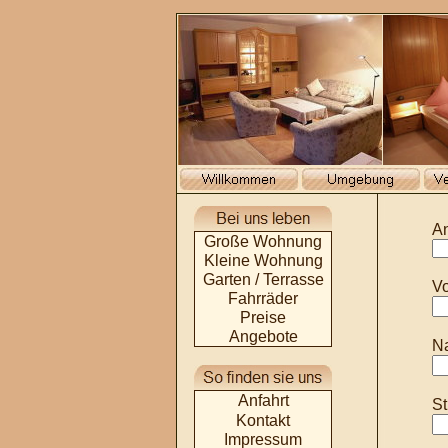
An
Große Wohnung
Kleine Wohnung
Garten / Terrasse
V
Fahrräder
Preise
Angebote
N
Anfahrt
St
Kontakt
Impressum