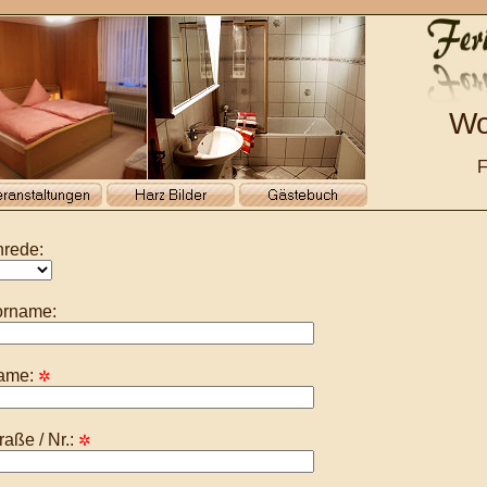
Wo
F
rede:
orname:
ame:
✲
raße / Nr.:
✲