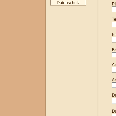
Datenschutz
PL
Te
E-
Be
An
An
Da
Da